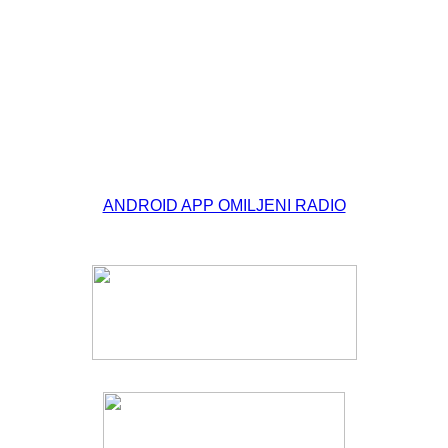
© Free
Joomla! 3 Modules
- by
VinaGecko.com
ANDROID APP OMILJENI RADIO