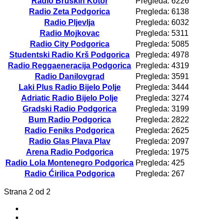
Radio Bruškin Kotor
Pregleda: 6226
Radio Zeta Podgorica
Pregleda: 6138
Radio Pljevlja
Pregleda: 6032
Radio Mojkovac
Pregleda: 5311
Radio City Podgorica
Pregleda: 5085
Studentski Radio Krš Podgorica
Pregleda: 4978
Radio Reggaeneracija Podgorica
Pregleda: 4319
Radio Danilovgrad
Pregleda: 3591
Laki Plus Radio Bijelo Polje
Pregleda: 3444
Adriatic Radio Bijelo Polje
Pregleda: 3274
Gradski Radio Podgorica
Pregleda: 3199
Bum Radio Podgorica
Pregleda: 2822
Radio Feniks Podgorica
Pregleda: 2625
Radio Glas Plava Plav
Pregleda: 2097
Arena Radio Podgorica
Pregleda: 1975
Radio Lola Montenegro Podgorica
Pregleda: 425
Radio Ćirilica Podgorica
Pregleda: 267
Strana 2 od 2