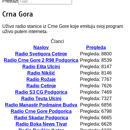
Pretraži
Crna Gora
Uživo radio stanice iz Crne Gore koje emituju svoj program
uživo putem interneta.
Članci
Naslov
Pregleda
Radio Svetigora Cetinje
Pregleda: 8800
Radio Crne Gore 2 R98 Podgorica
Pregleda: 8539
Radio Elita Ulcinj
Pregleda: 8147
Radio Nikšić
Pregleda: 8146
Radio Rožaje
Pregleda: 7767
Radio Cetinje
Pregleda: 7626
Radio S3 CG Podgorica
Pregleda: 7469
Radio Teuta Ulcinj
Pregleda: 7327
Radio Manastir Podmaine Budva
Pregleda: 6856
Radio Crne Gore Podgorica
Pregleda: 6798
Radio Skadar Podgorica
Pregleda: 6665
Radio Boka News Tivat
Pregleda: 6628