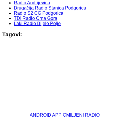
Radio Andrijevica
Drugačija Radio Stanica Podgorica
Radio S2 CG Podgorica
TDI Radio Crna Gora
Laki Radio Bijelo Polje
Tagovi:
© Free
Joomla! 3 Modules
- by
VinaGecko.com
ANDROID APP OMILJENI RADIO