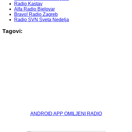
Radio Kastav
Alfa Radio Bjelovar
Bravo! Radio Zagreb
Radio SVN Sveta Nedelja
Tagovi:
© Free
Joomla! 3 Modules
- by
VinaGecko.com
ANDROID APP OMILJENI RADIO