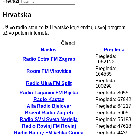
Pretraži
Hrvatska
Uživo radio stanice iz Hrvatske koje emituju svoj program
uživo putem interneta.
Članci
Naslov
Pregleda
Pregleda:
Radio Extra FM Zagreb
1062122
Pregleda:
Room FM Virovitica
164565
Pregleda:
Radio Ultra FM Split
100298
Radio Laganini FM Rijeka
Pregleda: 80551
Radio Kastav
Pregleda: 67842
Alfa Radio Bjelovar
Pregleda: 64217
Bravo! Radio Zagreb
Pregleda: 59051
Radio SVN Sveta Nedelja
Pregleda: 55193
Radio Rovinj FM Rovinj
Pregleda: 47618
Radio Happy FM Velika Gorica
Pregleda: 44391