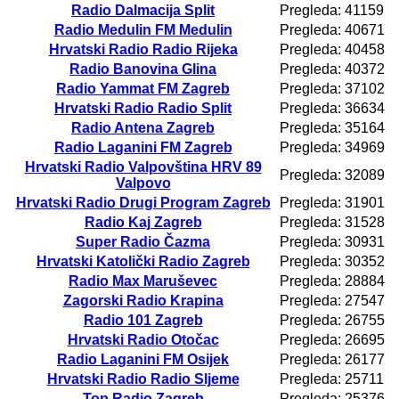
Radio Dalmacija Split
Pregleda: 41159
Radio Medulin FM Medulin
Pregleda: 40671
Hrvatski Radio Radio Rijeka
Pregleda: 40458
Radio Banovina Glina
Pregleda: 40372
Radio Yammat FM Zagreb
Pregleda: 37102
Hrvatski Radio Radio Split
Pregleda: 36634
Radio Antena Zagreb
Pregleda: 35164
Radio Laganini FM Zagreb
Pregleda: 34969
Hrvatski Radio Valpovština HRV 89
Pregleda: 32089
Valpovo
Hrvatski Radio Drugi Program Zagreb
Pregleda: 31901
Radio Kaj Zagreb
Pregleda: 31528
Super Radio Čazma
Pregleda: 30931
Hrvatski Katolički Radio Zagreb
Pregleda: 30352
Radio Max Maruševec
Pregleda: 28884
Zagorski Radio Krapina
Pregleda: 27547
Radio 101 Zagreb
Pregleda: 26755
Hrvatski Radio Otočac
Pregleda: 26695
Radio Laganini FM Osijek
Pregleda: 26177
Hrvatski Radio Radio Sljeme
Pregleda: 25711
Top Radio Zagreb
Pregleda: 25376