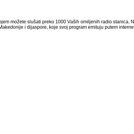
ojem možete slušati preko 1000 Vaših omiljenih radio stanica. N
Makedonije i dijaspore, koje svoj program emituju putem interne