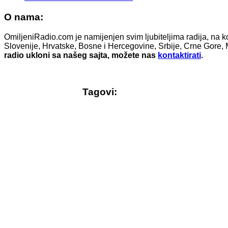
O nama:
OmiljeniRadio.com je namijenjen svim ljubiteljima radija, na k
Slovenije, Hrvatske, Bosne i Hercegovine, Srbije, Crne Gore, 
radio ukloni sa našeg sajta, možete nas
kontaktirati
.
Tagovi:
© Free
Joomla! 3 Modules
- by
VinaGecko.com