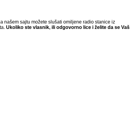
a našem sajtu možete slušati omiljene radio stanice iz
ta.
Ukoliko ste vlasnik, ili odgovorno lice i želite da se Vaš