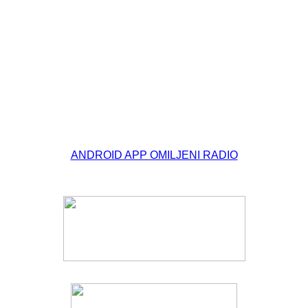
© Free
Joomla! 3 Modules
- by
VinaGecko.com
ANDROID APP OMILJENI RADIO