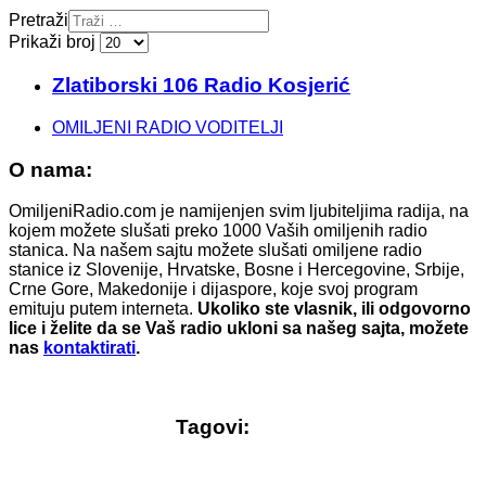
Pretraži
Prikaži broj
Zlatiborski 106 Radio Kosjerić
OMILJENI RADIO VODITELJI
O nama:
OmiljeniRadio.com je namijenjen svim ljubiteljima radija, na
kojem možete slušati preko 1000 Vaših omiljenih radio
stanica. Na našem sajtu možete slušati omiljene radio
stanice iz Slovenije, Hrvatske, Bosne i Hercegovine, Srbije,
Crne Gore, Makedonije i dijaspore, koje svoj program
emituju putem interneta.
Ukoliko ste vlasnik, ili odgovorno
lice i želite da se Vaš radio ukloni sa našeg sajta, možete
nas
kontaktirati
.
Tagovi: