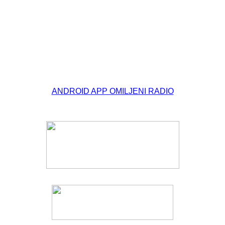
© Free
Joomla! 3 Modules
- by
VinaGecko.com
ANDROID APP OMILJENI RADIO