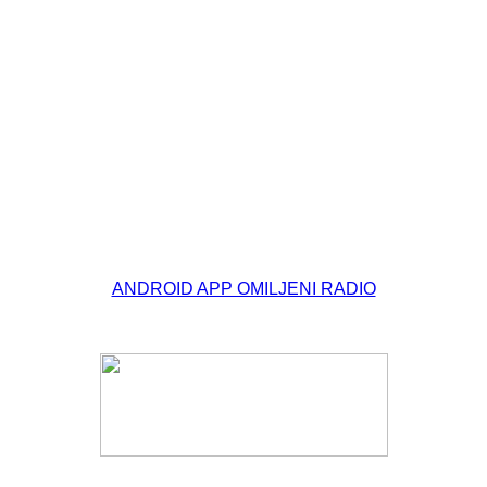
© Free
Joomla! 3 Modules
- by
VinaGecko.com
ANDROID APP OMILJENI RADIO