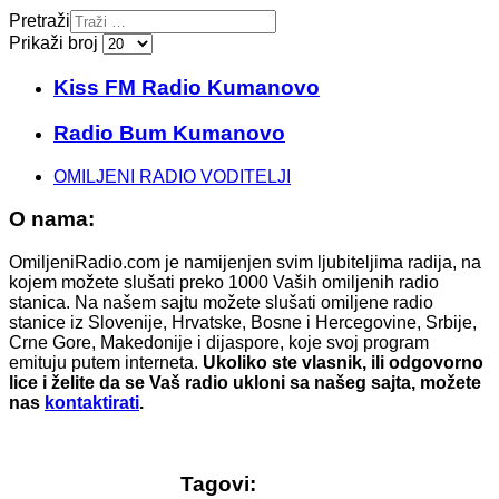
Pretraži
Prikaži broj
Kiss FM Radio Kumanovo
Radio Bum Kumanovo
OMILJENI RADIO VODITELJI
O nama:
OmiljeniRadio.com je namijenjen svim ljubiteljima radija, na
kojem možete slušati preko 1000 Vaših omiljenih radio
stanica. Na našem sajtu možete slušati omiljene radio
stanice iz Slovenije, Hrvatske, Bosne i Hercegovine, Srbije,
Crne Gore, Makedonije i dijaspore, koje svoj program
emituju putem interneta.
Ukoliko ste vlasnik, ili odgovorno
lice i želite da se Vaš radio ukloni sa našeg sajta, možete
nas
kontaktirati
.
Tagovi: