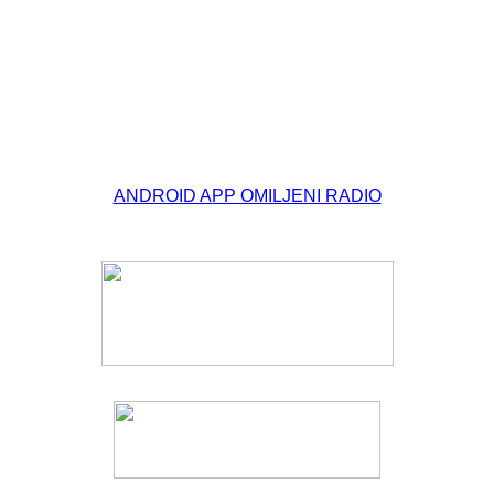
© Free
Joomla! 3 Modules
- by
VinaGecko.com
ANDROID APP OMILJENI RADIO