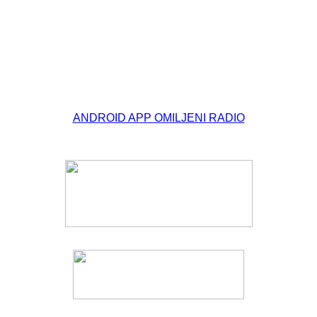
© Free
Joomla! 3 Modules
- by
VinaGecko.com
ANDROID APP OMILJENI RADIO