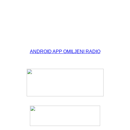
© Free
Joomla! 3 Modules
- by
VinaGecko.com
ANDROID APP OMILJENI RADIO