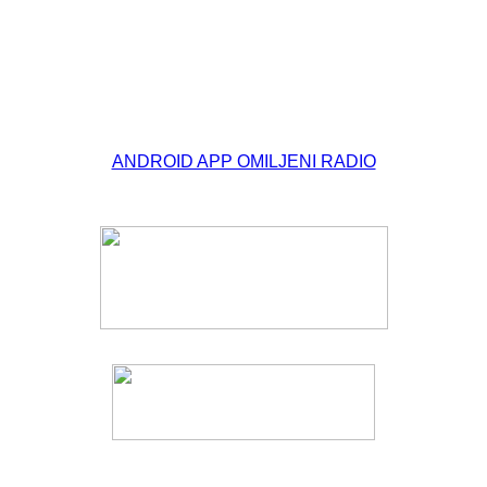
© Free
Joomla! 3 Modules
- by
VinaGecko.com
ANDROID APP OMILJENI RADIO