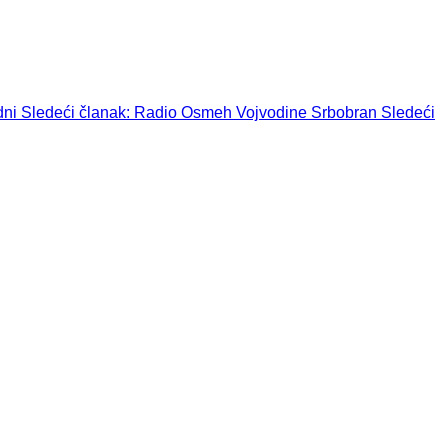
dni
Sledeći članak: Radio Osmeh Vojvodine Srbobran
Sledeći