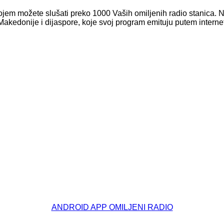
ojem možete slušati preko 1000 Vaših omiljenih radio stanica. N
Makedonije i dijaspore, koje svoj program emituju putem interne
ANDROID APP OMILJENI RADIO