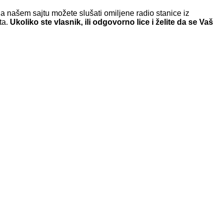
a našem sajtu možete slušati omiljene radio stanice iz
ta.
Ukoliko ste vlasnik, ili odgovorno lice i želite da se Vaš