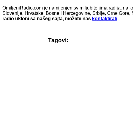
OmiljeniRadio.com je namijenjen svim ljubiteljima radija, na k
Slovenije, Hrvatske, Bosne i Hercegovine, Srbije, Crne Gore, 
radio ukloni sa našeg sajta, možete nas
kontaktirati
.
Tagovi:
© Free
Joomla! 3 Modules
- by
VinaGecko.com