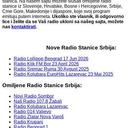
stanica. Na našem sajtu možete slušati omiljene radio
stanice iz Slovenije, Hrvatske, Bosne i Hercegovine, Srbije,
Crne Gore, Makedonije i dijaspore, koje svoj program
emituju putem interneta.
Ukoliko ste vlasnik, ili odgovorno
lice i želite da se Vaš radio ukloni sa našeg sajta, možete
nas
kontaktirati
.
Nove Radio Stanice Srbija:
Radio Lollipop Beograd
17 Jun 2026
Radio Klik FM Bor
23 April 2026
Radio Sremac Ruma
30 Avgust 2025
Radio Kolubara EuroHits Lazarevac
23 Maj 2025
Omiljene Radio Stanice Srbija:
Novi Radio Sombor
Naš Radio 107.8 Žabalj
Radio Kolubara Lazarevac
Radio 014 Valjevo
Radio Zlatar Nova Varoš
Radio Krupanj
Radio Beograd 1