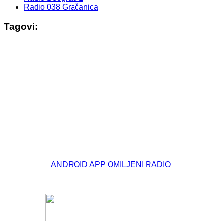
Radio 038 Gračanica
Tagovi:
© Free
Joomla! 3 Modules
- by
VinaGecko.com
ANDROID APP OMILJENI RADIO