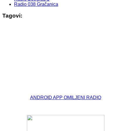
Radio 038 Gračanica
Tagovi:
© Free
Joomla! 3 Modules
- by
VinaGecko.com
ANDROID APP OMILJENI RADIO