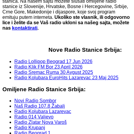
stanica. Na našem sajtu možete slušati omiljene radio
stanice iz Slovenije, Hrvatske, Bosne i Hercegovine, Srbije,
Crne Gore, Makedonije i dijaspore, koje svoj program
emituju putem interneta.
Ukoliko ste vlasnik, ili odgovorno
lice i želite da se Vaš radio ukloni sa našeg sajta, možete
nas
kontaktirati
.
Nove Radio Stanice Srbija:
Radio Lollipop Beograd
17 Jun 2026
Radio Klik FM Bor
23 April 2026
Radio Sremac Ruma
30 Avgust 2025
Radio Kolubara EuroHits Lazarevac
23 Maj 2025
Omiljene Radio Stanice Srbija:
Novi Radio Sombor
Naš Radio 107.8 Žabalj
Radio Kolubara Lazarevac
Radio 014 Valjevo
Radio Zlatar Nova Varoš
Radio Krupanj
Radio Beograd 1