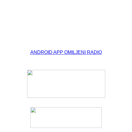
© Free
Joomla! 3 Modules
- by
VinaGecko.com
ANDROID APP OMILJENI RADIO