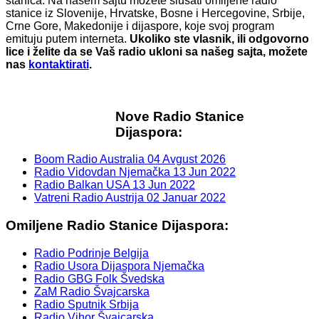
stanica. Na našem sajtu možete slušati omiljene radio
stanice iz Slovenije, Hrvatske, Bosne i Hercegovine, Srbije,
Crne Gore, Makedonije i dijaspore, koje svoj program
emituju putem interneta.
Ukoliko ste vlasnik, ili odgovorno
lice i želite da se Vaš radio ukloni sa našeg sajta, možete
nas
kontaktirati
.
Nove Radio Stanice
Dijaspora:
Boom Radio Australia
04 Avgust 2026
Radio Vidovdan Njemačka
13 Jun 2022
Radio Balkan USA
13 Jun 2022
Vatreni Radio Austrija
02 Januar 2022
Omiljene Radio Stanice Dijaspora:
Radio Podrinje Belgija
Radio Usora Dijaspora Njemačka
Radio GBG Folk Švedska
ZaM Radio Švajcarska
Radio Sputnik Srbija
Radio Vihor Švajcarska