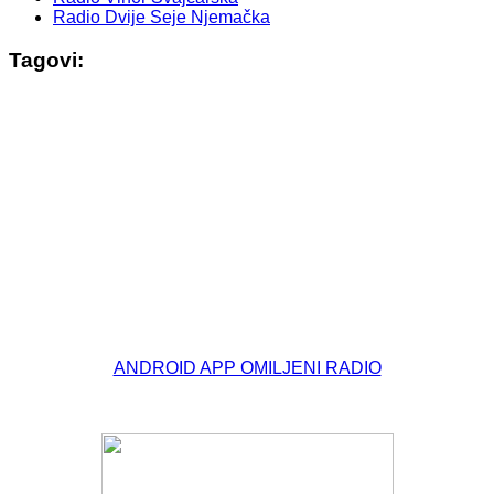
Radio Dvije Seje Njemačka
Tagovi:
© Free
Joomla! 3 Modules
- by
VinaGecko.com
ANDROID APP OMILJENI RADIO