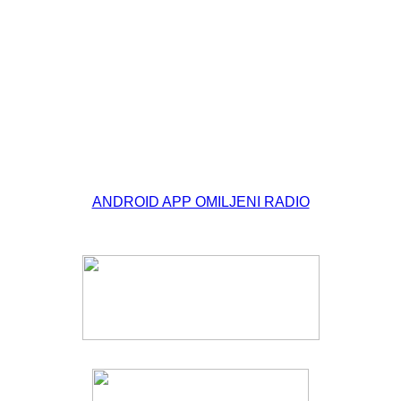
© Free
Joomla! 3 Modules
- by
VinaGecko.com
ANDROID APP OMILJENI RADIO