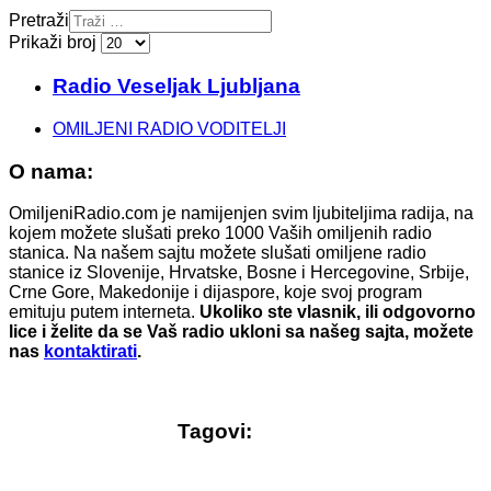
Pretraži
Prikaži broj
Radio Veseljak Ljubljana
OMILJENI RADIO VODITELJI
O nama:
OmiljeniRadio.com je namijenjen svim ljubiteljima radija, na
kojem možete slušati preko 1000 Vaših omiljenih radio
stanica. Na našem sajtu možete slušati omiljene radio
stanice iz Slovenije, Hrvatske, Bosne i Hercegovine, Srbije,
Crne Gore, Makedonije i dijaspore, koje svoj program
emituju putem interneta.
Ukoliko ste vlasnik, ili odgovorno
lice i želite da se Vaš radio ukloni sa našeg sajta, možete
nas
kontaktirati
.
Tagovi: