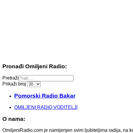
Pronađi Omiljeni Radio:
Pretraži
Prikaži broj
Pomorski Radio Bakar
OMILJENI RADIO VODITELJI
O nama:
OmiljeniRadio.com je namijenjen svim ljubiteljima radija, na k