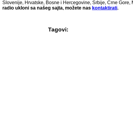
Slovenije, Hrvatske, Bosne i Hercegovine, Srbije, Crne Gore, 
radio ukloni sa našeg sajta, možete nas
kontaktirati
.
Tagovi:
© Free
Joomla! 3 Modules
- by
VinaGecko.com