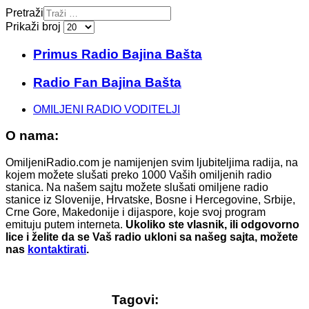
Pretraži
Prikaži broj
Primus Radio Bajina Bašta
Radio Fan Bajina Bašta
OMILJENI RADIO VODITELJI
O nama:
OmiljeniRadio.com je namijenjen svim ljubiteljima radija, na
kojem možete slušati preko 1000 Vaših omiljenih radio
stanica. Na našem sajtu možete slušati omiljene radio
stanice iz Slovenije, Hrvatske, Bosne i Hercegovine, Srbije,
Crne Gore, Makedonije i dijaspore, koje svoj program
emituju putem interneta.
Ukoliko ste vlasnik, ili odgovorno
lice i želite da se Vaš radio ukloni sa našeg sajta, možete
nas
kontaktirati
.
Tagovi: