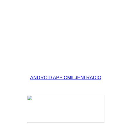
© Free
Joomla! 3 Modules
- by
VinaGecko.com
ANDROID APP OMILJENI RADIO