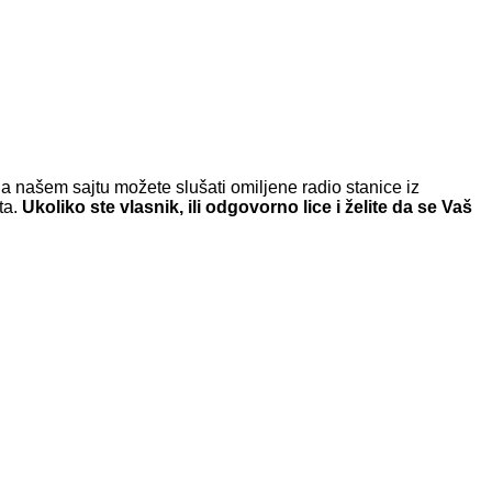
a našem sajtu možete slušati omiljene radio stanice iz
ta.
Ukoliko ste vlasnik, ili odgovorno lice i želite da se Vaš