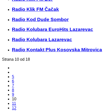
Radio Klik FM Čačak
Radio Kod Dude Sombor
Radio Kolubara EuroHits Lazarevac
Radio Kolubara Lazarevac
Radio Kontakt Plus Kosovska Mitrovica
Strana 10 od 18
5
6
7
8
9
10
11
12