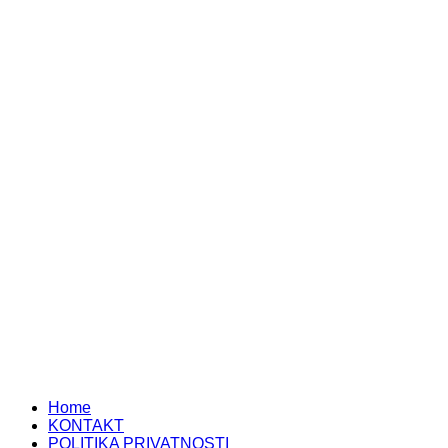
© Free
Joomla! 3 Modules
- by
VinaGecko.com
Home
KONTAKT
POLITIKA PRIVATNOSTI