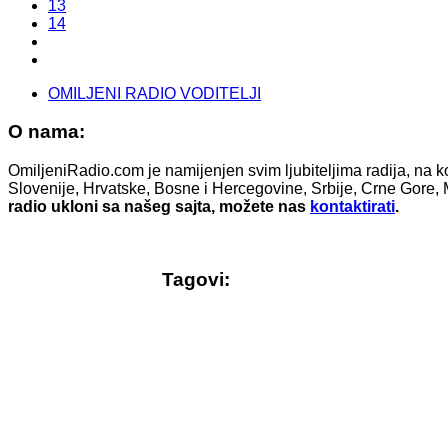
13
14
OMILJENI RADIO VODITELJI
O nama:
OmiljeniRadio.com je namijenjen svim ljubiteljima radija, na k
Slovenije, Hrvatske, Bosne i Hercegovine, Srbije, Crne Gore, 
radio ukloni sa našeg sajta, možete nas
kontaktirati
.
Tagovi: